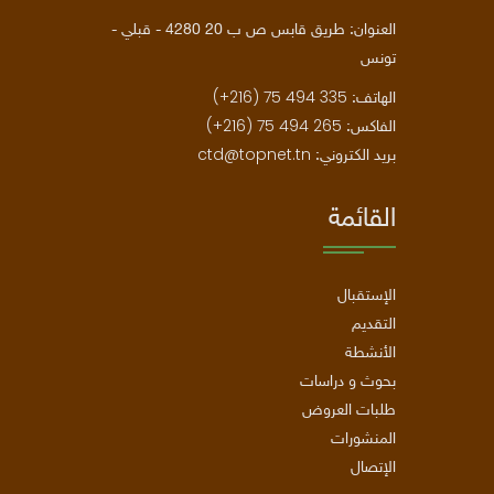
العنوان: طريق قابس ص ب 20 4280 - قبلي -
تونس
(+216) 75 494 335
الهاتف:
(+216) 75 494 265
الفاكس:
ctd@topnet.tn
بريد الكتروني:
القائمة
الإستقبال
التقديم
الأنشطة
بحوث و دراسات
طلبات العروض
المنشورات
الإتصال