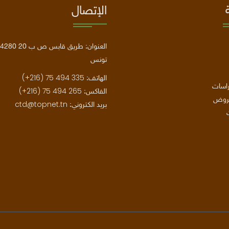
الإتصال
تونس
(+216) 75 494 335
الهاتف:
راسات
(+216) 75 494 265
الفاكس:
عروض
ctd@topnet.tn
بريد الكتروني: