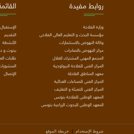
روابط مفيدة
القائمة
وزارة الفلاحة
الإستقبال
مؤسسة البحث و التعليم العالي الفلاحي
التقديم
وكالة النهوض بالاستثمارات
الأنشطة
مركز النهوض بالصادرات
بحوث و د
المجمع المهني المشترك للغلال
طلبات ال
المركز الفني للفلاحة البيولوجية
المنشورات
معهد المناطق القاحلة
الإتصال
المركز الفني للصناعات الغذائية
المركز الفني للتعبئة و التغليف
المعهد الوطني للفلاحة بتونس
المعهد الوطني للبحوث الزراعية بتونس
|
شروط الإستخدام
خريطة الموقع