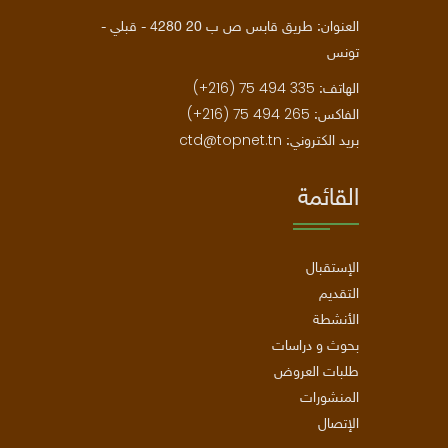
العنوان: طريق قابس ص ب 20 4280 - قبلي -
تونس
(+216) 75 494 335
الهاتف:
(+216) 75 494 265
الفاكس:
ctd@topnet.tn
بريد الكتروني:
القائمة
الإستقبال
التقديم
الأنشطة
بحوث و دراسات
طلبات العروض
المنشورات
الإتصال